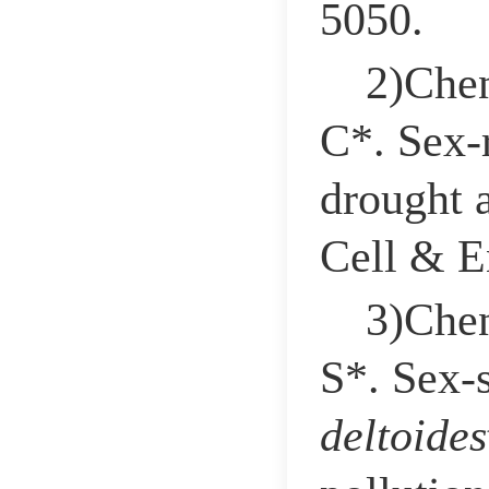
5050.
2)Chen
C*. Sex-r
drought a
Cell & E
3)Chen
S*. Sex-s
deltoides