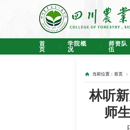
首
学院概
师资队
页
况
伍
当前位置：
首页
林听新
师